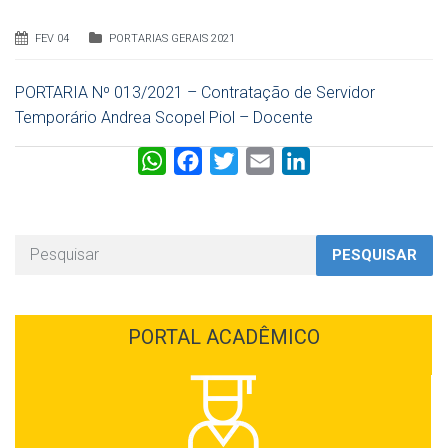
FEV 04
PORTARIAS GERAIS 2021
PORTARIA Nº 013/2021 – Contratação de Servidor
Temporário Andrea Scopel Piol – Docente
W
F
T
E
L
h
a
w
m
i
a
c
i
a
n
t
e
t
i
k
PESQUISAR
s
b
t
l
e
A
o
e
d
p
o
r
I
PORTAL ACADÊMICO
p
k
n