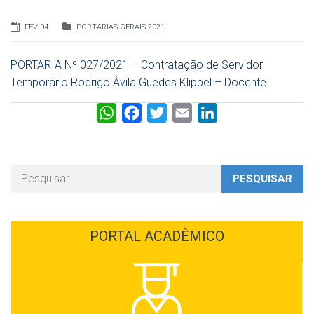
FEV 04
PORTARIAS GERAIS 2021
PORTARIA Nº 027/2021 – Contratação de Servidor
Temporário Rodrigo Ávila Guedes Klippel – Docente
W
F
T
E
L
h
a
w
m
i
a
c
i
a
n
t
e
t
i
k
PESQUISAR
s
b
t
l
e
A
o
e
d
p
o
r
I
PORTAL ACADÊMICO
p
k
n