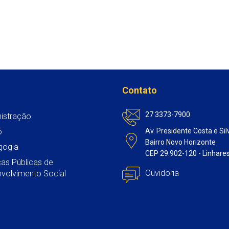
Contato
27 3373-7900
istração
o
Av. Presidente Costa e Sil
Bairro Novo Horizonte
gogia
CEP 29.902-120 - Linhare
icas Públicas de
Ouvidoria
volvimento Social