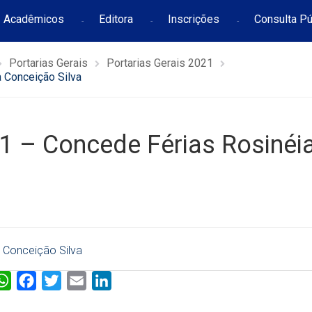
Acadêmicos
Editora
Inscrições
Consulta Pú
Portarias Gerais
Portarias Gerais 2021
 Conceição Silva
 – Concede Férias Rosinéi
 Conceição Silva
W
F
T
E
L
h
a
w
m
i