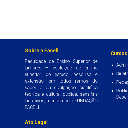
Sobre a Faceli
Cursos
Faculdade de Ensino Superior de
Admin
Linhares – Instituição de ensino
Direit
superior, de estudo, pesquisa e
extensão, em todos ramos do
Peda
saber e da divulgação científica
Polít
técnica e cultural, pública, sem fins
Desen
lucrativos, mantida pela FUNDAÇÃO
FACELI.
Ato Legal