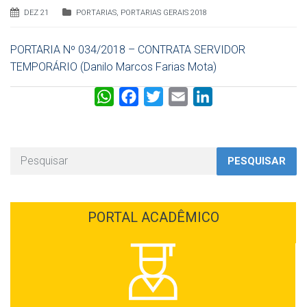
DEZ 21
PORTARIAS
,
PORTARIAS GERAIS 2018
PORTARIA Nº 034/2018 – CONTRATA SERVIDOR
TEMPORÁRIO (Danilo Marcos Farias Mota)
W
F
T
E
L
h
a
w
m
i
a
c
i
a
n
t
e
t
i
k
PESQUISAR
s
b
t
l
e
A
o
e
d
p
o
r
I
PORTAL ACADÊMICO
p
k
n