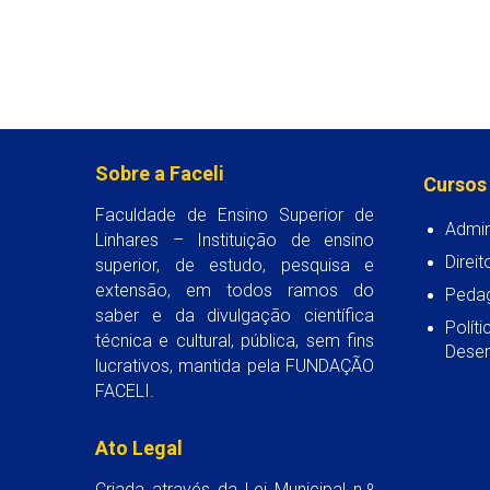
Sobre a Faceli
Cursos
Faculdade de Ensino Superior de
Admin
Linhares – Instituição de ensino
Direit
superior, de estudo, pesquisa e
extensão, em todos ramos do
Peda
saber e da divulgação científica
Polít
técnica e cultural, pública, sem fins
Desen
lucrativos, mantida pela FUNDAÇÃO
FACELI.
Ato Legal
Criada através da Lei Municipal n.º