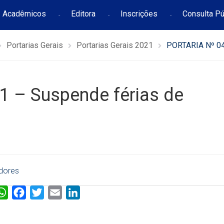
Acadêmicos
Editora
Inscrições
Consulta Pú
Portarias Gerais
Portarias Gerais 2021
PORTARIA Nº 04
 – Suspende férias de
dores
W
F
T
E
L
h
a
w
m
i
a
c
i
a
n