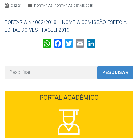
DEZ 21
PORTARIAS
,
PORTARIAS GERAIS 2018
PORTARIA Nº 062/2018 – NOMEIA COMISSÃO ESPECIAL
EDITAL DO VEST FACELI 2019
W
F
T
E
L
h
a
w
m
i
a
c
i
a
n
t
e
t
i
k
PESQUISAR
s
b
t
l
e
A
o
e
d
p
o
r
I
PORTAL ACADÊMICO
p
k
n