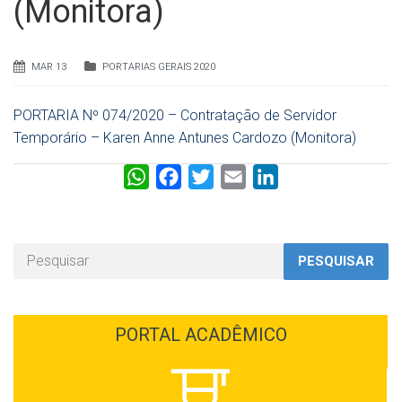
(Monitora)
MAR 13
PORTARIAS GERAIS 2020
PORTARIA Nº 074/2020 – Contratação de Servidor
Temporário – Karen Anne Antunes Cardozo (Monitora)
W
F
T
E
L
h
a
w
m
i
a
c
i
a
n
t
e
t
i
k
PESQUISAR
s
b
t
l
e
A
o
e
d
p
o
r
I
PORTAL ACADÊMICO
p
k
n