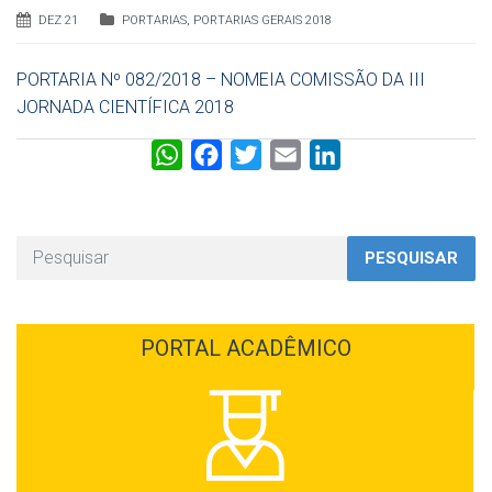
DEZ 21
PORTARIAS
,
PORTARIAS GERAIS 2018
PORTARIA Nº 082/2018 – NOMEIA COMISSÃO DA III
JORNADA CIENTÍFICA 2018
W
F
T
E
L
h
a
w
m
i
a
c
i
a
n
t
e
t
i
k
PESQUISAR
s
b
t
l
e
A
o
e
d
p
o
r
I
PORTAL ACADÊMICO
p
k
n