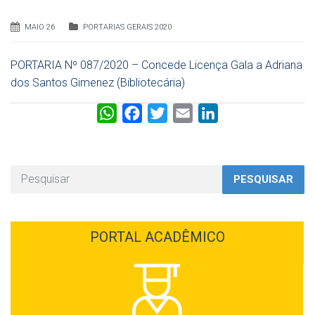
MAIO 26
PORTARIAS GERAIS 2020
PORTARIA Nº 087/2020 – Concede Licença Gala a Adriana
dos Santos Gimenez (Bibliotecária)
W
F
T
E
L
h
a
w
m
i
a
c
i
a
n
t
e
t
i
k
PESQUISAR
s
b
t
l
e
A
o
e
d
p
o
r
I
PORTAL ACADÊMICO
p
k
n