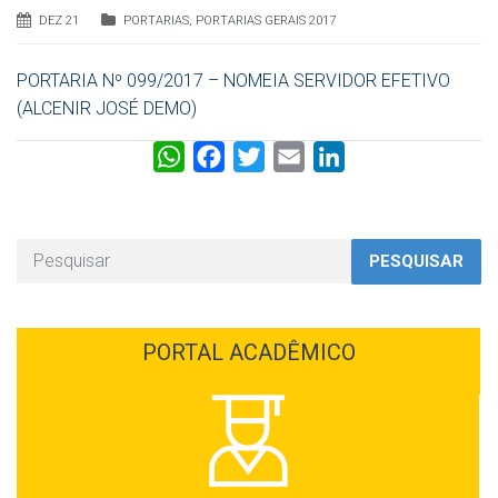
DEZ 21
PORTARIAS
,
PORTARIAS GERAIS 2017
PORTARIA Nº 099/2017 – NOMEIA SERVIDOR EFETIVO
(ALCENIR JOSÉ DEMO)
W
F
T
E
L
h
a
w
m
i
a
c
i
a
n
t
e
t
i
k
PESQUISAR
s
b
t
l
e
A
o
e
d
p
o
r
I
PORTAL ACADÊMICO
p
k
n