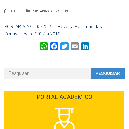
JUL 15
PORTARIAS GERAIS 2019
PORTARIA Nº 105/2019 – Revoga Portarias das
Comissões de 2017 a 2019
W
F
T
E
L
h
a
w
m
i
a
c
i
a
n
t
e
t
i
k
PESQUISAR
s
b
t
l
e
A
o
e
d
p
o
r
I
PORTAL ACADÊMICO
p
k
n