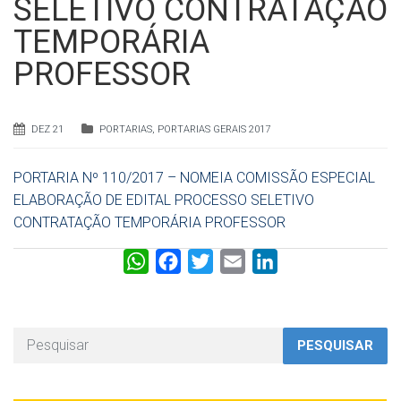
SELETIVO CONTRATAÇÃO
TEMPORÁRIA
PROFESSOR
DEZ 21
PORTARIAS
,
PORTARIAS GERAIS 2017
PORTARIA Nº 110/2017 – NOMEIA COMISSÃO ESPECIAL
ELABORAÇÃO DE EDITAL PROCESSO SELETIVO
CONTRATAÇÃO TEMPORÁRIA PROFESSOR
W
F
T
E
L
h
a
w
m
i
a
c
i
a
n
t
e
t
i
k
PESQUISAR
s
b
t
l
e
A
o
e
d