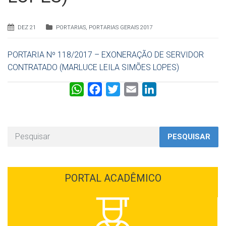
DEZ 21
PORTARIAS
,
PORTARIAS GERAIS 2017
PORTARIA Nº 118/2017 – EXONERAÇÃO DE SERVIDOR
CONTRATADO (MARLUCE LEILA SIMÕES LOPES)
W
F
T
E
L
h
a
w
m
i
a
c
i
a
n
t
e
t
i
k
PESQUISAR
s
b
t
l
e
A
o
e
d
p
o
r
I
PORTAL ACADÊMICO
p
k
n