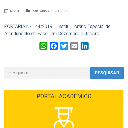
DEZ 04
PORTARIAS GERAIS 2019
PORTARIA Nº 144/2019 – Institui Horário Especial de
Atendimento da Faceli em Dezembro e Janeiro
W
F
T
E
L
h
a
w
m
i
a
c
i
a
n
t
e
t
i
k
PESQUISAR
s
b
t
l
e
A
o
e
d
p
o
r
I
PORTAL ACADÊMICO
p
k
n