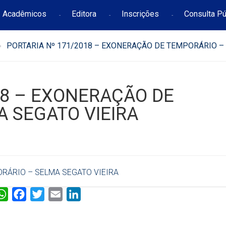
Acadêmicos
Editora
Inscrições
Consulta Pú
PORTARIA Nº 171/2018 – EXONERAÇÃO DE TEMPORÁRIO –
18 – EXONERAÇÃO DE
 SEGATO VIEIRA
ORÁRIO – SELMA SEGATO VIEIRA
W
F
T
E
L
h
a
w
m
i
a
c
i
a
n