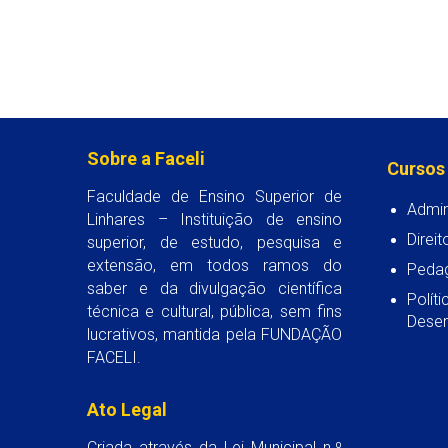
Sobre a Faceli
Cursos
Faculdade de Ensino Superior de
Admin
Linhares – Instituição de ensino
Direit
superior, de estudo, pesquisa e
extensão, em todos ramos do
Peda
saber e da divulgação científica
Polít
técnica e cultural, pública, sem fins
Desen
lucrativos, mantida pela FUNDAÇÃO
FACELI.
Ato Legal
Criada através da Lei Municipal n.º