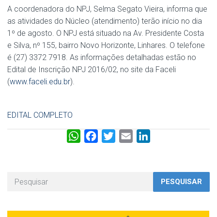
A coordenadora do NPJ, Selma Segato Vieira, informa que
as atividades do Núcleo (atendimento) terão início no dia
1º de agosto. O NPJ está situado na Av. Presidente Costa
e Silva, nº 155, bairro Novo Horizonte, Linhares. O telefone
é (27) 3372 7918. As informações detalhadas estão no
Edital de Inscrição NPJ 2016/02, no site da Faceli
(
www.faceli.edu.br
).
EDITAL COMPLETO
W
F
T
E
L
h
a
w
m
i
a
c
i
a
n
t
e
t
i
k
PESQUISAR
s
b
t
l
e
A
o
e
d