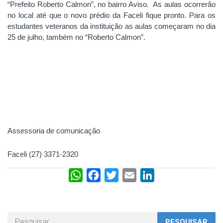
“Prefeito Roberto Calmon”, no bairro Aviso. As aulas ocorrerão
no local até que o novo prédio da Faceli fique pronto. Para os
estudantes veteranos da instituição as aulas começaram no dia
25 de julho, também no “Roberto Calmon”.
Assessoria de comunicação
Faceli (27) 3371-2320
W
F
T
E
L
h
a
w
m
i
a
c
i
a
n
t
e
t
i
k
PESQUISAR