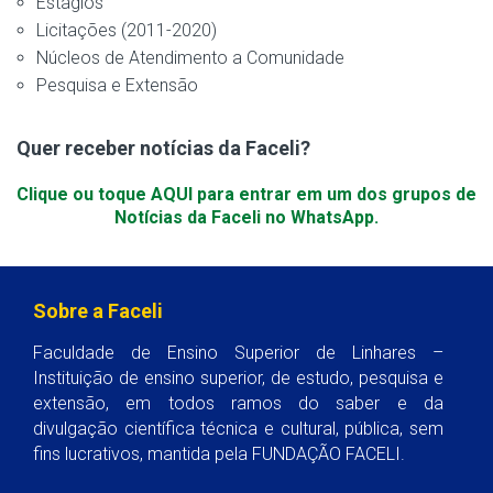
Estágios
Licitações (2011-2020)
Núcleos de Atendimento a Comunidade
Pesquisa e Extensão
Quer receber notícias da Faceli?
Clique ou toque AQUI para entrar em um dos grupos de
Notícias da Faceli no WhatsApp.
Sobre a Faceli
Faculdade de Ensino Superior de Linhares –
Instituição de ensino superior, de estudo, pesquisa e
extensão, em todos ramos do saber e da
divulgação científica técnica e cultural, pública, sem
fins lucrativos, mantida pela FUNDAÇÃO FACELI.