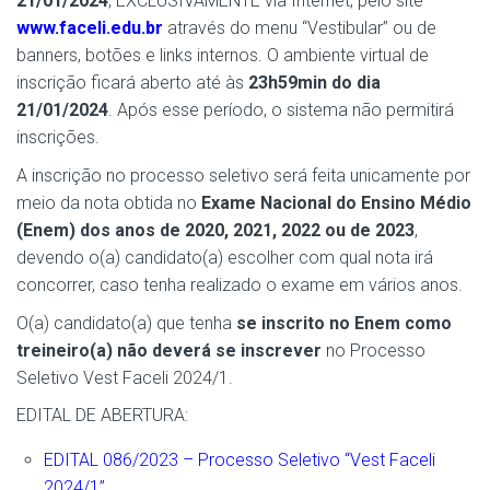
21/01/2024
, EXCLUSIVAMENTE via Internet, pelo site
www.faceli.edu.br
através do menu “Vestibular” ou de
banners, botões e links internos. O ambiente virtual de
inscrição ficará aberto até às
23h59min do dia
21/01/2024
. Após esse período, o sistema não permitirá
inscrições.
A inscrição no processo seletivo será feita unicamente por
meio da nota obtida no
Exame Nacional do Ensino Médio
(Enem) dos anos de 2020, 2021, 2022 ou de 2023
,
devendo o(a) candidato(a) escolher com qual nota irá
concorrer, caso tenha realizado o exame em vários anos.
O(a) candidato(a) que tenha
se inscrito no Enem como
treineiro(a) não deverá se inscrever
no Processo
Seletivo Vest Faceli 2024/1.
EDITAL DE ABERTURA:
EDITAL 086/2023 – Processo Seletivo “Vest Faceli
2024/1”