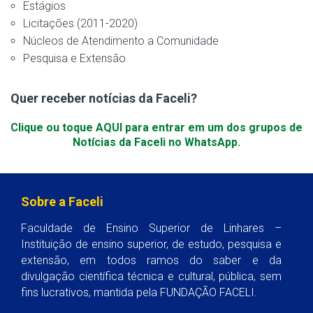
Estágios
Licitações (2011-2020)
Núcleos de Atendimento a Comunidade
Pesquisa e Extensão
Quer receber notícias da Faceli?
Clique ou toque AQUI para entrar em um dos grupos de
Notícias da Faceli no WhatsApp.
Sobre a Faceli
Faculdade de Ensino Superior de Linhares –
Instituição de ensino superior, de estudo, pesquisa e
extensão, em todos ramos do saber e da
divulgação científica técnica e cultural, pública, sem
fins lucrativos, mantida pela FUNDAÇÃO FACELI.