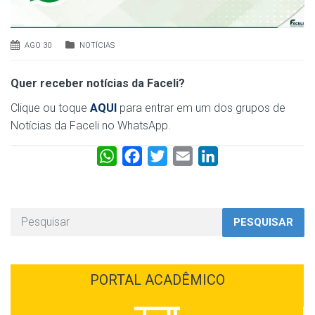
AGO 30
NOTÍCIAS
Quer receber notícias da Faceli?
Clique ou toque
AQUI
para entrar em um dos grupos de
Notícias da Faceli no WhatsApp.
W
F
T
E
L
h
a
w
m
i
a
c
i
a
n
t
e
t
i
k
PESQUISAR
s
b
t
l
e
A
o
e
d
p
o
r
I
PORTAL ACADÊMICO
p
k
n