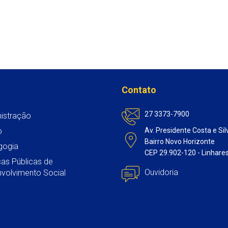
Contato
27 3373-7900
istração
o
Av. Presidente Costa e Sil
Bairro Novo Horizonte
gogia
CEP 29.902-120 - Linhare
icas Públicas de
Ouvidoria
volvimento Social