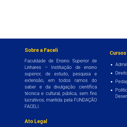
Sobre a Faceli
Cursos
Faculdade de Ensino Superior de
Admin
Linhares – Instituição de ensino
Direit
superior, de estudo, pesquisa e
extensão, em todos ramos do
Peda
saber e da divulgação científica
Polít
técnica e cultural, pública, sem fins
Desen
lucrativos, mantida pela FUNDAÇÃO
FACELI.
Ato Legal