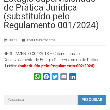
de Prática Jurídica
(substituído pelo
Regulamento 001/2024)
JUL 24
REGULAMENTOS 2018
REGULAMENTO 004/2018 – Critérios para o
Desenvolvimento de Estágio Supervisionado de Prática
Jurídica
(substituído pelo Regulamento 002/2024)
W
F
T
E
L
h
a
w
m
i
a
c
i
a
n
t
e
t
i
k
PESQUISAR
s
b
t
l
e