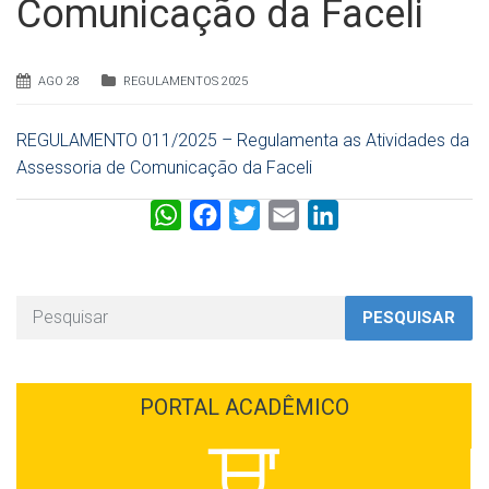
Comunicação da Faceli
AGO 28
REGULAMENTOS 2025
REGULAMENTO 011/2025 – Regulamenta as Atividades da
Assessoria de Comunicação da Faceli
W
F
T
E
L
h
a
w
m
i
a
c
i
a
n
t
e
t
i
k
PESQUISAR
s
b
t
l
e
A
o
e
d
p
o
r
I
PORTAL ACADÊMICO
p
k
n