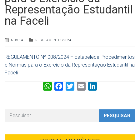
Representação Estudantil
na Faceli
NOV 14
REGULAMENTOS 2024
REGULAMENTO Nº 008/2024 – Estabelece Procedimentos
e Normas para o Exercício da Representação Estudantil na
Faceli
W
F
T
E
L
h
a
w
m
i
a
c
i
a
n
t
e
t
i
k
PESQUISAR
s
b
t
l
e
A
o
e
d
p
o
r
I