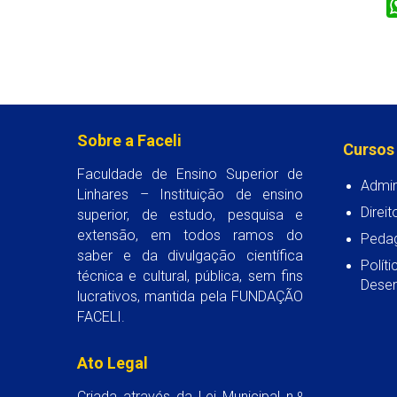
Sobre a Faceli
Cursos
Faculdade de Ensino Superior de
Admin
Linhares – Instituição de ensino
Direit
superior, de estudo, pesquisa e
extensão, em todos ramos do
Peda
saber e da divulgação científica
Polít
técnica e cultural, pública, sem fins
Desen
lucrativos, mantida pela FUNDAÇÃO
FACELI.
Ato Legal
Criada através da Lei Municipal n.º