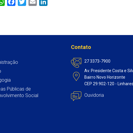
W
F
T
E
L
h
a
w
m
i
a
c
i
a
n
t
e
t
i
k
s
b
t
l
e
A
o
e
d
Contato
p
o
r
I
p
k
n
27 3373-7900
istração
o
Av. Presidente Costa e Sil
Bairro Novo Horizonte
gogia
CEP 29.902-120 - Linhare
icas Públicas de
Ouvidoria
volvimento Social