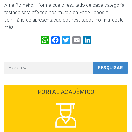
Aline Romeiro, informa que o resultado de cada categoria
testada será afixado nos murais da Faceli, após o
seminário de apresentação dos resultados, no final deste
mês.
W
F
T
E
L
h
a
w
m
i
a
c
i
a
n
t
e
t
i
k
PESQUISAR
s
b
t
l
e
A
o
e
d
p
o
r
I
PORTAL ACADÊMICO
p
k
n