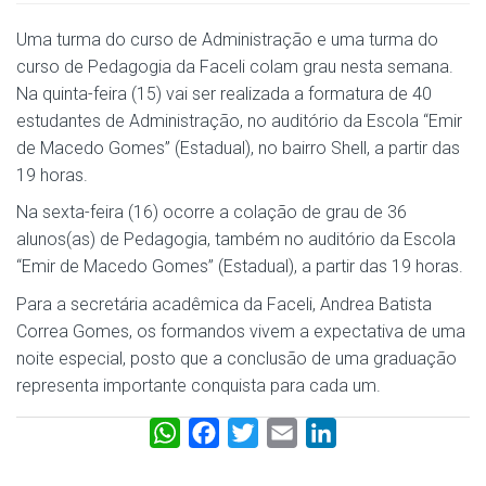
Uma turma do curso de Administração e uma turma do
curso de Pedagogia da Faceli colam grau nesta semana.
Na quinta-feira (15) vai ser realizada a formatura de 40
estudantes de Administração, no auditório da Escola “Emir
de Macedo Gomes” (Estadual), no bairro Shell, a partir das
19 horas.
Na sexta-feira (16) ocorre a colação de grau de 36
alunos(as) de Pedagogia, também no auditório da Escola
“Emir de Macedo Gomes” (Estadual), a partir das 19 horas.
Para a secretária acadêmica da Faceli, Andrea Batista
Correa Gomes, os formandos vivem a expectativa de uma
noite especial, posto que a conclusão de uma graduação
representa importante conquista para cada um.
W
F
T
E
L
h
a
w
m
i