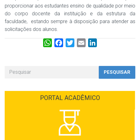
proporcionar aos estudantes ensino de qualidade por meio
do corpo docente da instituição e da estrutura da
faculdade, estando sempre à disposição para atender as
solicitações dos alunos.
W
F
T
E
L
h
a
w
m
i
a
c
i
a
n
t
e
t
i
k
PESQUISAR
s
b
t
l
e
A
o
e
d
p
o
r
I
PORTAL ACADÊMICO
p
k
n