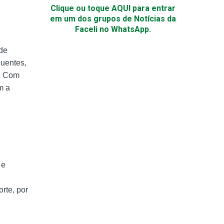
Clique ou toque AQUI para entrar
em um dos grupos de Notícias da
Faceli no WhatsApp.
 de
luentes,
o. Com
m a
 e
orte, por