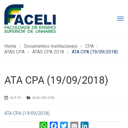
Home
Documentos Institucionais
CPA
ATAS CPA
ATAS CPA 2018
ATA CPA (19/09/2018)
ATA CPA (19/09/2018)
OUT 01
ATAS CPA 2018
ATA CPA (19/09/2018)
W
F
T
E
L