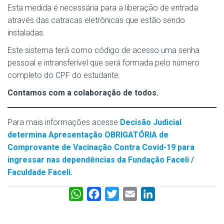
Esta medida é necessária para a liberação de entrada
através das catracas eletrônicas que estão sendo
instaladas.
Este sistema terá como código de acesso uma senha
pessoal e intransferível que será formada pelo número
completo do CPF do estudante.
Contamos com a colaboração de todos.
Para mais informações acesse
Decisão Judicial
determina Apresentação OBRIGATÓRIA de
Comprovante de Vacinação Contra Covid-19 para
ingressar nas dependências da Fundação Faceli /
Faculdade Faceli.
W
F
T
E
L
h
a
w
m
i
a
c
i
a
n