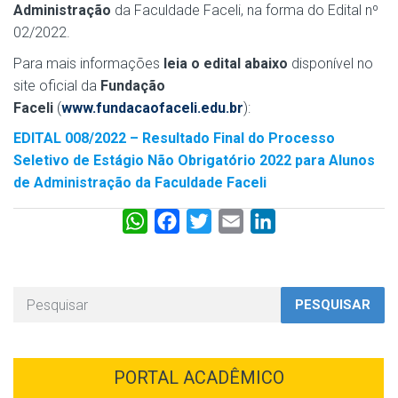
Administração
da Faculdade Faceli, na forma do Edital nº
02/2022.
Para mais informações
leia o edital abaixo
disponível no
site oficial da
Fundação
Faceli
(
www.fundacaofaceli.edu.br
):
EDITAL 008/2022 – Resultado Final do Processo
Seletivo de Estágio Não Obrigatório 2022 para Alunos
de Administração da Faculdade Faceli
W
F
T
E
L
h
a
w
m
i
a
c
i
a
n
t
e
t
i
k
PESQUISAR
s
b
t
l
e
A
o
e
d
p
o
r
I
PORTAL ACADÊMICO
p
k
n