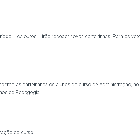
ríodo – calouros – irão receber novas carteirinhas. Para os vet
berão as carteirinhas os alunos do curso de Administração; no 
lunos de Pedagogia.
uração do curso.