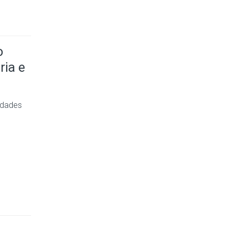
o
ia e
idades