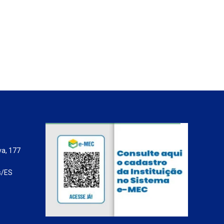
va, 177
s/ES