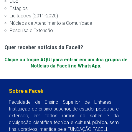
DCE
Estágios
Licitações (2011-2020)
Núcleos de Atendimento a Comunidade
Pesquisa e Extensão
Quer receber notícias da Faceli?
Clique ou toque AQUI para entrar em um dos grupos de
Notícias da Faceli no WhatsApp.
Sobre a Faceli
Faculdade de Ensino Superior de Linhares –
Instituição de ensino superior, de estudo, pesquisa e
extensão, em todos ramos do saber e da
divulgação científica técnica e cultural, pública, sem
fins lucrativos, mantida pela FUNDAÇÃO FACELI.