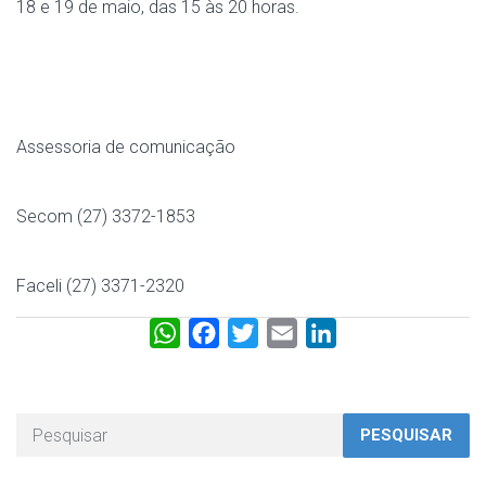
18 e 19 de maio, das 15 às 20 horas.
Assessoria de comunicação
Secom (27) 3372-1853
Faceli (27) 3371-2320
W
F
T
E
L
h
a
w
m
i
a
c
i
a
n
t
e
t
i
k
PESQUISAR
s
b
t
l
e
A
o
e
d