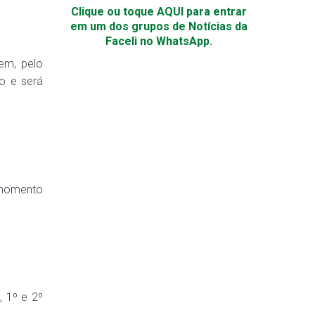
Clique ou toque AQUI para entrar
em um dos grupos de Notícias da
Faceli no WhatsApp.
em, pelo
o e será
o momento
, 1º e 2º