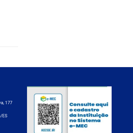
va, 177
s/ES