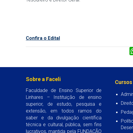
Confira o Edital
Sobre a Faceli
Cursos
Faculdade de Ensino Superior de
Admin
Linhares – Instituição de ensino
Direit
superior, de estudo, pesquisa e
extensão, em todos ramos do
Peda
saber e da divulgação científica
Polít
técnica e cultural, pública, sem fins
Desen
lucrativos, mantida pela FUNDAÇÃO