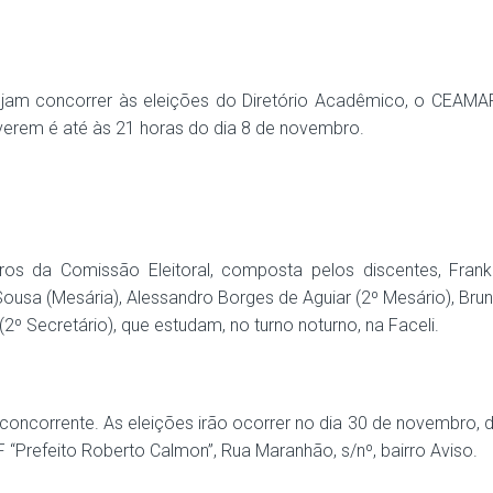
ejam concorrer às eleições do Diretório Acadêmico, o CEAMAR
verem é até às 21 horas do dia 8 de novembro.
s da Comissão Eleitoral, composta pelos discentes, Frank
ousa (Mesária), Alessandro Borges de Aguiar (2º Mesário), Bru
(2º Secretário), que estudam, no turno noturno, na Faceli.
oncorrente. As eleições irão ocorrer no dia 30 de novembro, 
 “Prefeito Roberto Calmon”, Rua Maranhão, s/nº, bairro Aviso.