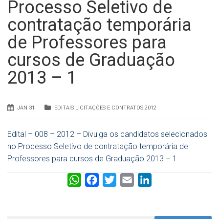
Processo Seletivo de
contratação temporária
de Professores para
cursos de Graduação
2013 – 1
JAN 31
EDITAIS LICITAÇÕES E CONTRATOS 2012
Edital – 008 – 2012 – Divulga os candidatos selecionados
no Processo Seletivo de contratação temporária de
Professores para cursos de Graduação 2013 – 1
W
F
T
E
L
h
a
w
m
i
a
c
i
a
n