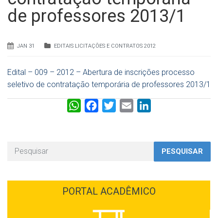
de professores 2013/1
JAN 31
EDITAIS LICITAÇÕES E CONTRATOS 2012
Edital – 009 – 2012 – Abertura de inscrições processo
seletivo de contratação temporária de professores 2013/1
W
F
T
E
L
h
a
w
m
i
a
c
i
a
n
t
e
t
i
k
PESQUISAR
s
b
t
l
e
A
o
e
d
p
o
r
I
PORTAL ACADÊMICO
p
k
n