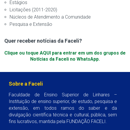
Estágios
Licitações (2011-2020)
Núcleos de Atendimento a Comunidade
Pesquisa e Extensão
Quer receber notícias da Faceli?
Clique ou toque AQUI para entrar em um dos grupos de
Notícias da Faceli no WhatsApp.
Sobre a Faceli
Faculdade de Ensino Superior de Linhares –
Instituição de ensino superior, de estudo, pesquisa e
extensão, em todos ramos do saber e da
divulgação científica técnica e cultural, pública, sem
fins lucrativos, mantida pela FUNDAÇÃO FACELI.