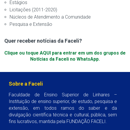
Estágios
Licitações (2011-2020)
Núcleos de Atendimento a Comunidade
Pesquisa e Extensão
Quer receber notícias da Faceli?
Clique ou toque AQUI para entrar em um dos grupos de
Notícias da Faceli no WhatsApp.
Sobre a Faceli
Faculdade de Ensino Superior de Linhares –
Instituição de ensino superior, de estudo, pesquisa e
extensão, em todos ramos do saber e da
divulgação científica técnica e cultural, pública, sem
fins lucrativos, mantida pela FUNDAÇÃO FACELI.