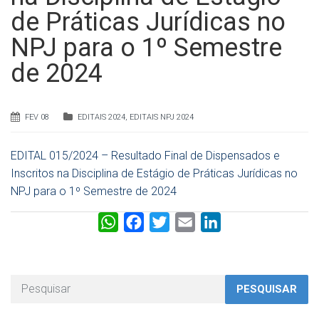
de Práticas Jurídicas no
NPJ para o 1º Semestre
de 2024
FEV 08
EDITAIS 2024
,
EDITAIS NPJ 2024
EDITAL 015/2024 – Resultado Final de Dispensados e
Inscritos na Disciplina de Estágio de Práticas Jurídicas no
NPJ para o 1º Semestre de 2024
W
F
T
E
L
h
a
w
m
i
a
c
i
a
n
t
e
t
i
k
PESQUISAR
s
b
t
l
e