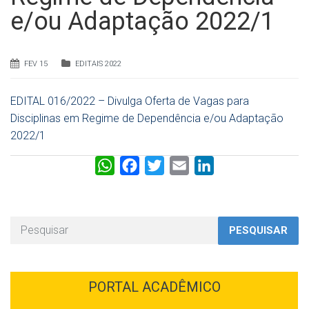
e/ou Adaptação 2022/1
FEV 15
EDITAIS 2022
EDITAL 016/2022 – Divulga Oferta de Vagas para
Disciplinas em Regime de Dependência e/ou Adaptação
2022/1
W
F
T
E
L
h
a
w
m
i
a
c
i
a
n
t
e
t
i
k
PESQUISAR
s
b
t
l
e
A
o
e
d
p
o
r
I
PORTAL ACADÊMICO
p
k
n