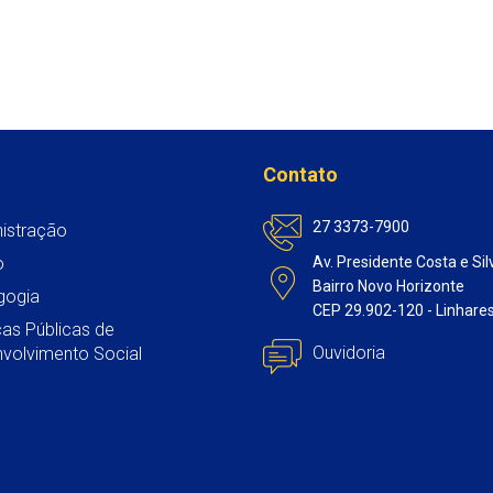
t
e
t
i
k
s
b
t
l
e
A
o
e
d
p
o
r
I
p
k
n
Contato
27 3373-7900
istração
o
Av. Presidente Costa e Sil
Bairro Novo Horizonte
gogia
CEP 29.902-120 - Linhare
icas Públicas de
Ouvidoria
volvimento Social