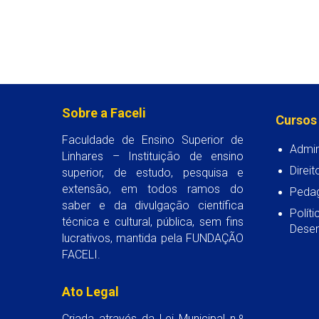
Sobre a Faceli
Cursos
Faculdade de Ensino Superior de
Admin
Linhares – Instituição de ensino
Direit
superior, de estudo, pesquisa e
extensão, em todos ramos do
Peda
saber e da divulgação científica
Polít
técnica e cultural, pública, sem fins
Desen
lucrativos, mantida pela FUNDAÇÃO
FACELI.
Ato Legal
Criada através da Lei Municipal n.º