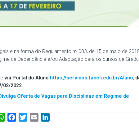
egais e na forma do Regulamento nº 003, de 15 de maio de 2018
 regime de Dependência e/ou Adaptação para os cursos de Grad
te
via Portal do Aluno
https://servicos.faceli.edu.br/Aluno
,
d
7/02/2022
.
Divulga Oferta de Vagas para Disciplinas em Regime de
W
F
T
E
L
h
a
w
m
i
a
c
i
a
n