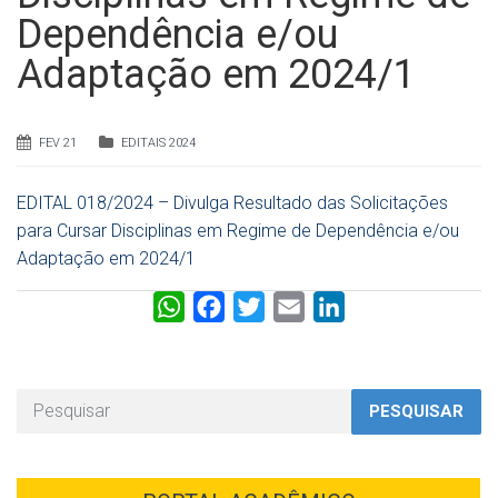
Dependência e/ou
Adaptação em 2024/1
FEV 21
EDITAIS 2024
EDITAL 018/2024 – Divulga Resultado das Solicitações
para Cursar Disciplinas em Regime de Dependência e/ou
Adaptação em 2024/1
W
F
T
E
L
h
a
w
m
i
a
c
i
a
n
t
e
t
i
k
PESQUISAR
s
b
t
l
e
A
o
e
d
p
o
r
I