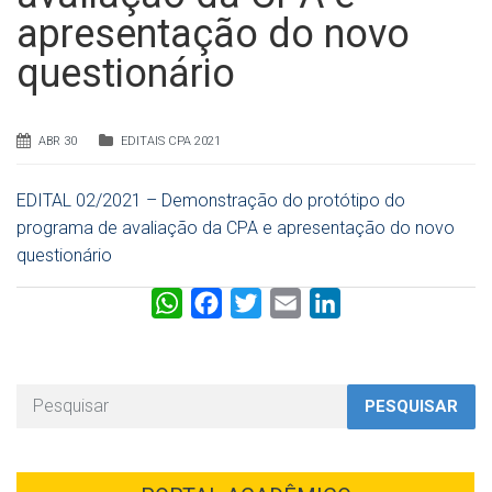
apresentação do novo
questionário
ABR 30
EDITAIS CPA 2021
EDITAL 02/2021 – Demonstração do protótipo do
programa de avaliação da CPA e apresentação do novo
questionário
W
F
T
E
L
h
a
w
m
i
a
c
i
a
n
t
e
t
i
k
PESQUISAR
s
b
t
l
e
A
o
e
d
p
o
r
I