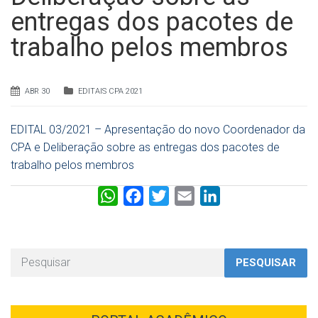
entregas dos pacotes de
trabalho pelos membros
ABR 30
EDITAIS CPA 2021
EDITAL 03/2021 – Apresentação do novo Coordenador da
CPA e Deliberação sobre as entregas dos pacotes de
trabalho pelos membros
W
F
T
E
L
h
a
w
m
i
a
c
i
a
n
t
e
t
i
k
PESQUISAR
s
b
t
l
e
A
o
e
d
p
o
r
I