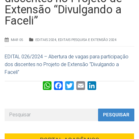
Extensão “Divulgando a
Faceli”
MAR 05
EDITAIS 2024
,
EDITAIS PESQUISA E EXTENSÃO 2024
EDITAL 026/2024 – Abertura de vagas para participação
dos discentes no Projeto de Extensão “Divulgando a
Faceli”
W
F
T
E
L
h
a
w
m
i
a
c
i
a
n
t
e
t
i
k
PESQUISAR
s
b
t
l
e
A
o
e
d
p
o
r
I