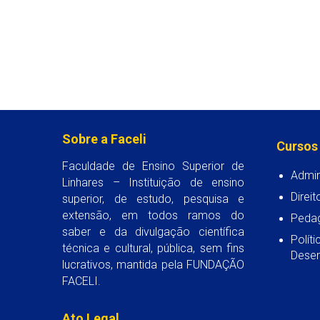
Sobre a Faceli
Cursos
Faculdade de Ensino Superior de
Admin
Linhares – Instituição de ensino
Direit
superior, de estudo, pesquisa e
extensão, em todos ramos do
Peda
saber e da divulgação científica
Polít
técnica e cultural, pública, sem fins
Desen
lucrativos, mantida pela FUNDAÇÃO
FACELI.
Ato Legal