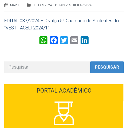
MAR 15
EDITAIS 2024
,
EDITAIS VESTIBULAR 2024
EDITAL 037/2024 – Divulga 5ª Chamada de Suplentes do
“VEST FACELI 2024/1”
W
F
T
E
L
h
a
w
m
i
a
c
i
a
n
t
e
t
i
k
PESQUISAR
s
b
t
l
e
A
o
e
d
p
o
r
I
PORTAL ACADÊMICO
p
k
n